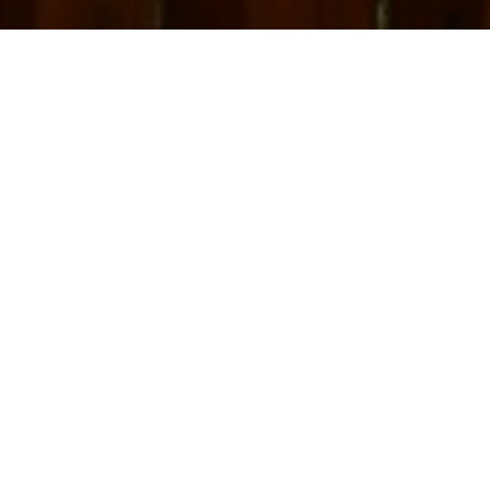
ele heilende Eigenschaften nachgesagt: Er öffnet die
n die Lunge ein, ohne das Atmen zu erschweren, weicht den
uchtigkeit ein und löst Schlacken aus allen verborgenen
 sich damit austreiben. Ein Jungbrunnen für Leib, Seele und
nja aus der Tür treten, spüren Sie, wie Ihre Kräfte
le frische Luft einatmet und Sie wieder alle Gerüche und
en. Wie in der Kindheit! Denn die russische Banja heilt
rn auch die Seele! Im Idealfall besteht die Banja aus drei
mpfraum, einem Waschraum und einem Erholungsraum.