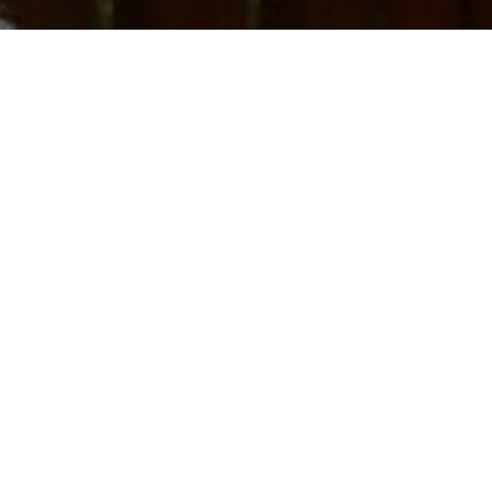
Traditionell wird in Russland die Banja mit einem Holzofen
Banja ist ähnlich heiß wie die finnische Sauna. Die Tempera
Banja können aber auch deutlich über 100 °C betragen. Die
Sauna erreicht normalerweise Temperaturen von ca. 80 bis
wesentlich stärker mit Aufgüssen gearbeitet. Aufgüsse sin
Banja üblich und haben eine lange Tradition. Dabei wird he
meist versetzt mit ätherischen Ölen, auf die heißen Stei
Damit wird eine hohe Luftfeuchtigkeit erreicht, wodurch d
wirken kann.