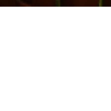
Russische Banja
 beheizt. Die russische
Dem Banja-Dampf werden vi
turen in einer russischen
Hautporen, dringt leicht i
 klassische finnische
menschlichen Körper mit Fe
 95 °C, jedoch wird hier
Ecken. Jede Krankheit lässt
d auch in der russischen
Sinne. Wenn Sie nach der Ba
ißes Wasser oder Eis,
zurückkehren, wie jede Zel
ne des Saunaofens gegeben.
Geräusche wahr nehmen könn
ie Hitze noch effektiver
nicht nur den Körper, sonde
Räumen: Dem Schwitz-/Da